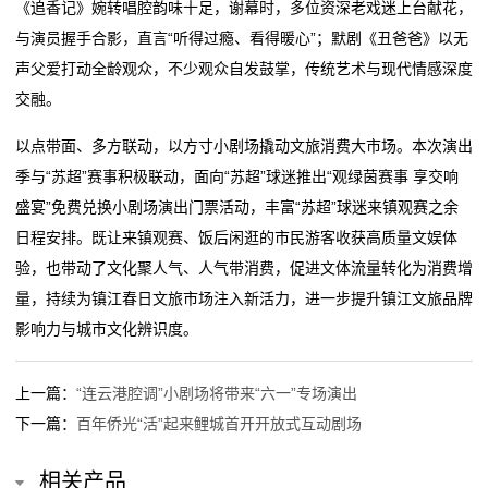
《追香记》婉转唱腔韵味十足，谢幕时，多位资深老戏迷上台献花，
与演员握手合影，直言“听得过瘾、看得暖心”；默剧《丑爸爸》以无
关
声父爱打动全龄观众，不少观众自发鼓掌，传统艺术与现代情感深度
于
交融。
我
以点带面、多方联动，以方寸小剧场撬动文旅消费大市场。本次演出
季与“苏超”赛事积极联动，面向“苏超”球迷推出“观绿茵赛事 享交响
们
盛宴”免费兑换小剧场演出门票活动，丰富“苏超”球迷来镇观赛之余
在
日程安排。既让来镇观赛、饭后闲逛的市民游客收获高质量文娱体
验，也带动了文化聚人气、人气带消费，促进文体流量转化为消费增
线
量，持续为镇江春日文旅市场注入新活力，进一步提升镇江文旅品牌
留
影响力与城市文化辨识度。
言
上一篇：
“连云港腔调”小剧场将带来“六一”专场演出
我
下一篇：
百年侨光“活”起来鲤城首开开放式互动剧场
的
相关产品