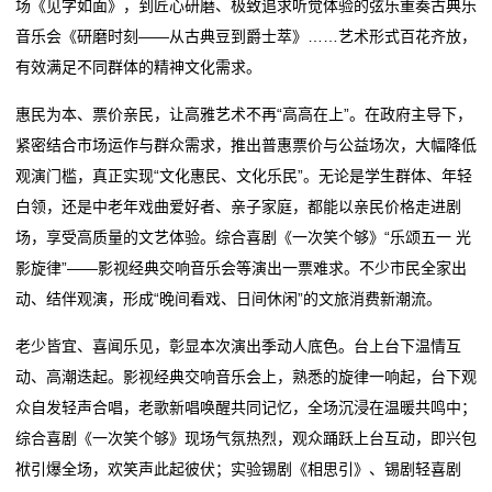
场《见字如面》，到匠心研磨、极致追求听觉体验的弦乐重奏古典乐
司
音乐会《研磨时刻——从古典豆到爵士萃》……艺术形式百花齐放，
动
有效满足不同群体的精神文化需求。
态
惠民为本、票价亲民，让高雅艺术不再“高高在上”。在政府主导下，
紧密结合市场运作与群众需求，推出普惠票价与公益场次，大幅降低
行
观演门槛，真正实现“文化惠民、文化乐民”。无论是学生群体、年轻
白领，还是中老年戏曲爱好者、亲子家庭，都能以亲民价格走进剧
业
场，享受高质量的文艺体验。综合喜剧《一次笑个够》“乐颂五一 光
动
影旋律”——影视经典交响音乐会等演出一票难求。不少市民全家出
动、结伴观演，形成“晚间看戏、日间休闲”的文旅消费新潮流。
态
老少皆宜、喜闻乐见，彰显本次演出季动人底色。台上台下温情互
联
动、高潮迭起。影视经典交响音乐会上，熟悉的旋律一响起，台下观
系
众自发轻声合唱，老歌新唱唤醒共同记忆，全场沉浸在温暖共鸣中；
综合喜剧《一次笑个够》现场气氛热烈，观众踊跃上台互动，即兴包
我
袱引爆全场，欢笑声此起彼伏；实验锡剧《相思引》、锡剧轻喜剧
们