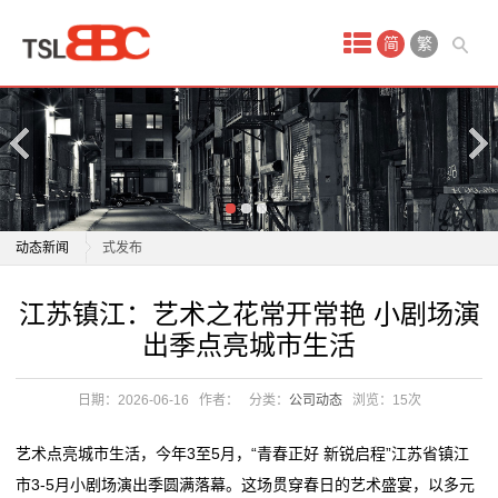
首
简
繁
页
产
品
中
“身临其境，虚实相生”！央广网AI漫剧厂牌“灵境剧场”正
动态新闻
式发布
心
百年侨光“活”起来鲤城首开开放式互动剧场
“身临其境，虚实相生”！央广网AI漫剧厂牌“灵境剧场”正
江苏镇江：艺术之花常开常艳 小剧场演
线
小剧场里的大课堂！贵州师范学院青春健康教育的“破
式发布
出季点亮城市生活
圈”密码
百年侨光“活”起来鲤城首开开放式互动剧场
上
江苏镇江：艺术之花常开常艳 小剧场演出季点亮城市生
小剧场里的大课堂！贵州师范学院青春健康教育的“破
日期：2026-06-16
作者：
分类：
公司动态
浏览：
15次
娱
活
圈”密码
广汽“一人一故事”剧场：让职工的“小确幸”被看见
江苏镇江：艺术之花常开常艳 小剧场演出季点亮城市生
乐
艺术点亮城市生活，今年3至5月，“青春正好 新锐启程”江苏省镇江
“连云港腔调”小剧场将带来“六一”专场演出
活
市3-5月小剧场演出季圆满落幕。这场贯穿春日的艺术盛宴，以多元
项