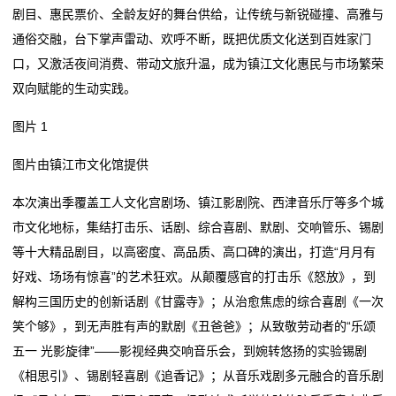
剧目、惠民票价、全龄友好的舞台供给，让传统与新锐碰撞、高雅与
央媒看芙蓉｜光明日报：小剧场里有大天地——湖南长
广汽“一人一故事”剧场：让职工的“小确幸”被看见
目
通俗交融，台下掌声雷动、欢呼不断，既把优质文化送到百姓家门
沙小剧场激活城市文化新
“连云港腔调”小剧场将带来“六一”专场演出
口，又激活夜间消费、带动文旅升温，成为镇江文化惠民与市场繁荣
张维良专场音乐会奏响黄河剧场
央媒看芙蓉｜光明日报：小剧场里有大天地——湖南长
游
双向赋能的生动实践。
盐城滨海小剧场理论开放麦巡讲活动火热开讲
沙小剧场激活城市文化新
戏
甬风来丨百年老宅“开口讲戏”：浙江首个“解读式剧场”带
张维良专场音乐会奏响黄河剧场
图片 1
你品戏
盐城滨海小剧场理论开放麦巡讲活动火热开讲
开
图片由镇江市文化馆提供
甬风来丨百年老宅“开口讲戏”：浙江首个“解读式剧场”带
发
你品戏
本次演出季覆盖工人文化宫剧场、镇江影剧院、西津音乐厅等多个城
新
市文化地标，集结打击乐、话剧、综合喜剧、默剧、交响管乐、锡剧
等十大精品剧目，以高密度、高品质、高口碑的演出，打造“月月有
闻
好戏、场场有惊喜”的艺术狂欢。从颠覆感官的打击乐《怒放》，到
动
解构三国历史的创新话剧《甘露寺》；从治愈焦虑的综合喜剧《一次
笑个够》，到无声胜有声的默剧《丑爸爸》；从致敬劳动者的“乐颂
态
五一 光影旋律”——影视经典交响音乐会，到婉转悠扬的实验锡剧
公
《相思引》、锡剧轻喜剧《追香记》；从音乐戏剧多元融合的音乐剧