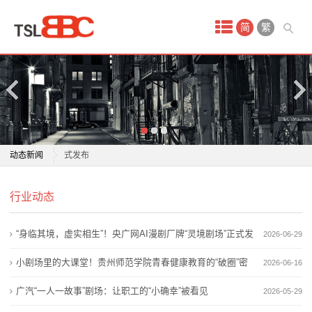
首
简
繁
页
产
品
中
“身临其境，虚实相生”！央广网AI漫剧厂牌“灵境剧场”正
动态新闻
式发布
心
百年侨光“活”起来鲤城首开开放式互动剧场
“身临其境，虚实相生”！央广网AI漫剧厂牌“灵境剧场”正
线
行业动态
小剧场里的大课堂！贵州师范学院青春健康教育的“破
式发布
圈”密码
百年侨光“活”起来鲤城首开开放式互动剧场
上
“身临其境，虚实相生”！央广网AI漫剧厂牌“灵境剧场”正式发
2026-06-29
江苏镇江：艺术之花常开常艳 小剧场演出季点亮城市生
小剧场里的大课堂！贵州师范学院青春健康教育的“破
娱
活
圈”密码
布
小剧场里的大课堂！贵州师范学院青春健康教育的“破圈”密
2026-06-16
广汽“一人一故事”剧场：让职工的“小确幸”被看见
江苏镇江：艺术之花常开常艳 小剧场演出季点亮城市生
乐
码
广汽“一人一故事”剧场：让职工的“小确幸”被看见
2026-05-29
“连云港腔调”小剧场将带来“六一”专场演出
活
项