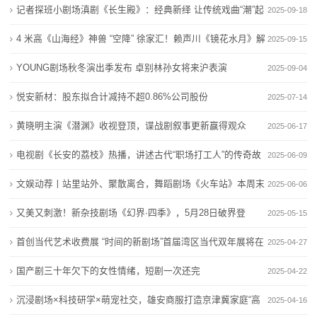
场景
记者探班小剧场滇剧《长生殿》：经典新绎 让传统戏曲“潮”起
2025-09-18
司
来
4 米高《山海经》神兽 “空降” 徐家汇！赖声川《镜花水月》解
2025-09-15
动
锁剧场新体验
YOUNG剧场秋冬演出季发布 卓别林孙女将来沪表演
2025-09-04
态
悦安新材：股东拟合计减持不超0.86%公司股份
2025-07-14
行
黄晓明主演《潜渊》收视登顶，谍战剧叙事更新赢得观众
2025-06-17
业
电视剧《长安的荔枝》热播，讲述古代“职场打工人”的传奇故
2025-06-09
动
事
文娱动荐丨站里站外、聚散离合，舞蹈剧场《火车站》本周末
2025-06-06
态
停靠郑州
又美又刺激！新杂技剧场《幻界·四季》，5月28日破界登
2025-05-15
联
场！
首创当代艺术收费展 “时间的新剧场”首届湾区当代双年展将在
2025-04-27
系
广州举行
国产剧三十年欠下的女性情绪，短剧一次还完
2025-04-22
我
沉浸剧场×科技研学×萌宠社交，雄安商服打造京津冀家庭“高
2025-04-16
们