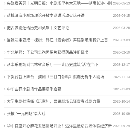
央媒看芙蓉｜光明日报：小剧场里有大天地——湖南长沙小剧
2026-05-13
央媒看芙蓉｜光明日报：小剧场里有大天地——湖南长
广汽“一人一故事”剧场：让职工的“小确幸”被看见
目
沙小剧场激活城市文化新
“连云港腔调”小剧场将带来“六一”专场演出
场激活城市文化新
盐城滨海小剧场理论开放麦巡讲活动火热开讲
2026-04-15
张维良专场音乐会奏响黄河剧场
央媒看芙蓉｜光明日报：小剧场里有大天地——湖南长
游
把古装剧还给历史和英雄｜文艺评论
2026-03-28
盐城滨海小剧场理论开放麦巡讲活动火热开讲
沙小剧场激活城市文化新
戏
当她决定变成一棵树：韩江《素食者》舞蹈剧场版将沪上首
甬风来丨百年老宅“开口讲戏”：浙江首个“解读式剧场”带
张维良专场音乐会奏响黄河剧场
2026-03-03
你品戏
盐城滨海小剧场理论开放麦巡讲活动火热开讲
开
演
华北制药：子公司头孢丙烯片获得药品注册证书
2026-02-10
甬风来丨百年老宅“开口讲戏”：浙江首个“解读式剧场”带
发
从丰乐剧场到吉林省音乐厅——让历史建筑“活”在当下
2025-12-17
你品戏
新
下奖台就上舞台！婺剧《三打白骨精》燃爆无锡千人剧场
2025-11-13
闻
中华曲苑小剧场作品展演季启幕
2025-11-03
动
大学生剧社演绎《玩家》，曹禺剧场见证青春戏剧力量
2025-10-14
张掖 “一元剧场”唱大戏
态
2025-10-09
华中首座开心麻花五感剧场开业！远洋里激活武汉体验经济新
2025-09-29
公