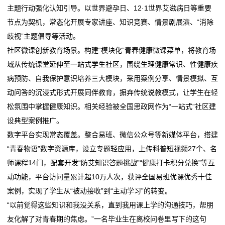
主题行动强化认知引导。以世界避孕日、12·1世界艾滋病日等重要
节点为契机，常态化开展专家讲座、知识竞赛、情景剧展演、“消除
歧视”主题倡导等活动。
社区微课创新教育场景。构建“模块化”青春健康微课菜单，将教育场
域从传统课堂延伸至一站式学生社区，围绕生理健康常识、性健康疾
病预防、自我保护意识培养三大模块，采用案例分享、情景模拟、互
动问答的沉浸式形式开展同伴教育，摒弃传统说教模式，让学生在轻
松氛围中掌握健康知识。相关经验被全国思政网作为“一站式”社区建
设典型案例推广。
数字平台实现常态覆盖。整合易班、微信公众号等新媒体平台，搭建
“青春物语”数字资源库，设立专题轻应用，上传科普短视频27个、名
师课程14门，配套开发“防艾知识答题挑战”“健康打卡积分兑换”等互
动功能，平台访问量累计超10万人次，获评全国易班优课优秀十佳
案例，实现了学生从“被动接收”到“主动学习”的转变。
“以前觉得这些知识和我没关系，直到我用课上学的沟通技巧，帮朋
友化解了对青春期的焦虑。”一名毕业生在离校问卷里写下的这句