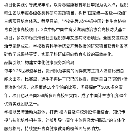
服
项目化实践引导成果丰硕。以青春健康教育项目申报为切入点，组织
师生团队申报各级各类科研与实践项目，构建“国家级—省级—校级”
务
三级项目培育体系。截至目前，学校先后3次中标中国计划生育协会
青春健康高校项目，2次中标中国性病艾滋病防治协会高校防艾基金
项目，多次中标贵州省社会组织参与艾滋病防治项目。全国艾滋病防
治专家组成员、学校教育科学学院夏卉芳教授的研究项目获贵州省基
础教学成果特等奖，实现了科研成果向教育实效的高效转化。
品牌引领：构建立体化健康服务新格局
每年9·26世界避孕日，贵州师范学院的同伴教育主持人演讲比赛总
能火出圈。比赛里，选手不再讲干巴巴的数据，而是拿自己“案例+情
景演练”说话，这场覆盖15个学院的比赛，间接辐射了3000多名青
年，项目也从全国358所参评高校里突围，成了中国计生协年度30个
优秀实践团队之一。
学校以品牌活动为载体，打造“校内普及与校外延伸相结合、知识传
授与技能培养相并重、外部引导与青年主体性激发相联动”的立体化
服务格局，持续提升青春健康教育的覆盖面与影响力。