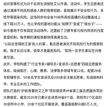
动问答等形式为近千名师生讲授防艾公开课。活动中，学生志愿者还
司
通过演绎不同风险感染人群的情景短剧，直观展示不安全性行为、多
动
性伴等感染风险。这场同步向全省70余所高校直播的活动覆盖线上
线下超10万人，也让学校的基地功能从“挂牌子”变成了“搭台子”——
态
如今基地不仅有固定活动场所，还建起了卫健专家与校内师资的月度
行
复盘机制，每学期的课程表都排得满满当当。
“以前总觉得防艾是‘别人的事’，看志愿者演完不同风险行为的情景短
业
剧，我才反应过来，侥幸才是最危险的。”现场一名学生事后在问卷
动
里写道。
此外，学校构建了“行业专家+辅导员+宣讲员+志愿者”四级志愿服务
态
体系，吸纳医疗、心理、教育、法律等多领域专家12名，配套28名
联
专职辅导员、50余名学生宣讲员及200余名注册志愿者，形成结构科
学、专业互补的工作团队。
系
团队打造的“护航青春防艾之声”项目曾获贵州省第三届志愿服务项目
我
大赛银奖，截至2025年已累计走进贵州省8个县、贵阳市2个区县的
30余所中小学、20余个社区开展宣讲，覆盖基层群众超5万人次。
们