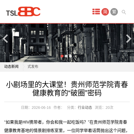
首
简
繁
页
产
品
中
“身临其境，虚实相生”！央广网AI漫剧厂牌“灵境剧场”正
动态新闻
式发布
心
百年侨光“活”起来鲤城首开开放式互动剧场
“身临其境，虚实相生”！央广网AI漫剧厂牌“灵境剧场”正
小剧场里的大课堂！贵州师范学院青春
线
小剧场里的大课堂！贵州师范学院青春健康教育的“破
式发布
健康教育的“破圈”密码
圈”密码
百年侨光“活”起来鲤城首开开放式互动剧场
上
江苏镇江：艺术之花常开常艳 小剧场演出季点亮城市生
小剧场里的大课堂！贵州师范学院青春健康教育的“破
日期：2026-06-16
作者：
分类：
行业动态
浏览：
20次
娱
活
圈”密码
广汽“一人一故事”剧场：让职工的“小确幸”被看见
江苏镇江：艺术之花常开常艳 小剧场演出季点亮城市生
乐
“如果我是HIV携带者，你会和我一起吃饭吗？”在贵州师范学院青春
“连云港腔调”小剧场将带来“六一”专场演出
活
健康教育基地的情景剧排练室里，一位同学举着话筒抛出这个问题，
项