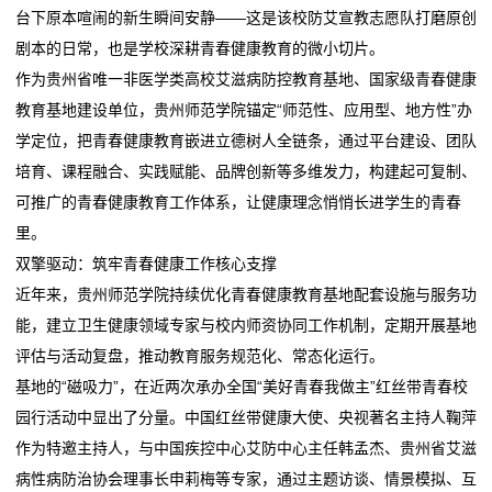
台下原本喧闹的新生瞬间安静——这是该校防艾宣教志愿队打磨原创
央媒看芙蓉｜光明日报：小剧场里有大天地——湖南长
广汽“一人一故事”剧场：让职工的“小确幸”被看见
目
剧本的日常，也是学校深耕青春健康教育的微小切片。
沙小剧场激活城市文化新
“连云港腔调”小剧场将带来“六一”专场演出
作为贵州省唯一非医学类高校艾滋病防控教育基地、国家级青春健康
张维良专场音乐会奏响黄河剧场
央媒看芙蓉｜光明日报：小剧场里有大天地——湖南长
游
教育基地建设单位，贵州师范学院锚定“师范性、应用型、地方性”办
盐城滨海小剧场理论开放麦巡讲活动火热开讲
沙小剧场激活城市文化新
戏
学定位，把青春健康教育嵌进立德树人全链条，通过平台建设、团队
甬风来丨百年老宅“开口讲戏”：浙江首个“解读式剧场”带
张维良专场音乐会奏响黄河剧场
培育、课程融合、实践赋能、品牌创新等多维发力，构建起可复制、
你品戏
盐城滨海小剧场理论开放麦巡讲活动火热开讲
开
可推广的青春健康教育工作体系，让健康理念悄悄长进学生的青春
甬风来丨百年老宅“开口讲戏”：浙江首个“解读式剧场”带
发
里。
你品戏
双擎驱动：筑牢青春健康工作核心支撑
新
近年来，贵州师范学院持续优化青春健康教育基地配套设施与服务功
能，建立卫生健康领域专家与校内师资协同工作机制，定期开展基地
闻
评估与活动复盘，推动教育服务规范化、常态化运行。
动
基地的“磁吸力”，在近两次承办全国“美好青春我做主”红丝带青春校
园行活动中显出了分量。中国红丝带健康大使、央视著名主持人鞠萍
态
作为特邀主持人，与中国疾控中心艾防中心主任韩孟杰、贵州省艾滋
公
病性病防治协会理事长申莉梅等专家，通过主题访谈、情景模拟、互