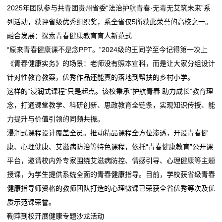
2025年团队参与共青团贵州省委“法治护航青春·无毒无艾筑未来”系
关
列活动，获评省级优秀组织奖，系全省仅5所获此荣誉的高校之一。
融合发展：探索青春健康教育育人新范式
于
“原来青春健康课不是念PPT。”2024级的王同学至今记得第一次上
我
《青春健康实务》的场景：老师没有照本宣科，而是让大家分组设计
针对性教育教案，优秀作品还能真的落地到帮扶的乡村小学。
们
这样的“浸润式课程”只是起点。该校秉承“护航青春 助力成长”教育理
在
念，打通课堂教学、科研创新、思政教育全链条，实现知识传授、能
力提升与价值引领的同频共振。
线
浸润式课程设计覆盖全员。推动精品课程全方位渗透，开设青春健
留
康、心理健康、艾滋病防治等特色课程，依托“青春健康教育”公开课
平台，邀请校内外专家围绕艾滋病防控、情感引导、心理健康等主题
言
授课，为学生提供系统全面的青春健康指导。目前，学校获省级青春
我
健康指导师资格的教师团队打造的心理微课已荣获全省优秀等次及优
质示范课荣誉。
的
鞠萍到校开展健康专题沙龙活动